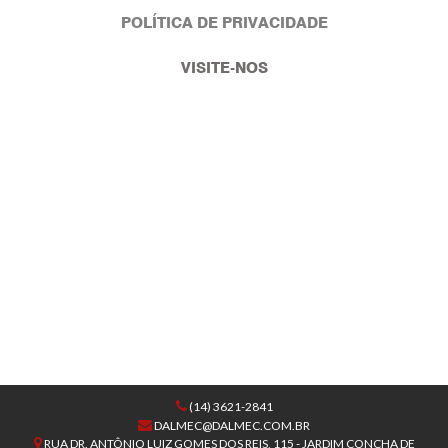
POLÍTICA DE PRIVACIDADE
VISITE-NOS
(14) 3621-2841
DALMEC@DALMEC.COM.BR
RUA DR. ANTÔNIO LUIZ GOMES DOS REIS, 115 - JARDIM CONCHA DE