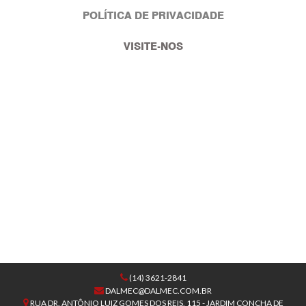
POLÍTICA DE PRIVACIDADE
VISITE-NOS
(14) 3621-2841
DALMEC@DALMEC.COM.BR
RUA DR. ANTÔNIO LUIZ GOMES DOS REIS, 115 - JARDIM CONCHA DE