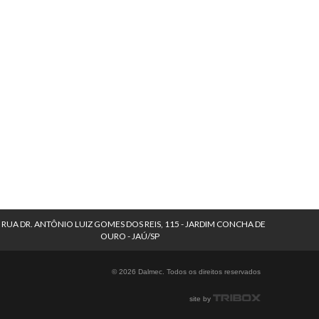
RUA DR. ANTÔNIO LUIZ GOMES DOS REIS, 115 - JARDIM CONCHA DE
OURO - JAÚ/SP
© 2026 Dalmec. Todos os direitos reservados
site by