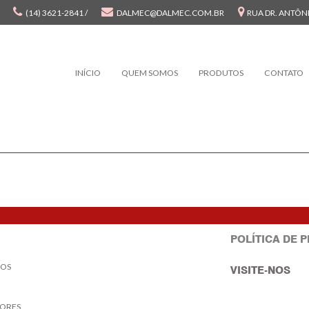
(14) 3621-2841 /
DALMEC@DALMEC.COM.BR
RUA DR. ANTÔNI
INÍCIO
QUEM SOMOS
PRODUTOS
CONTATO
POLÍTICA DE 
OS
VISITE-NOS
ORES