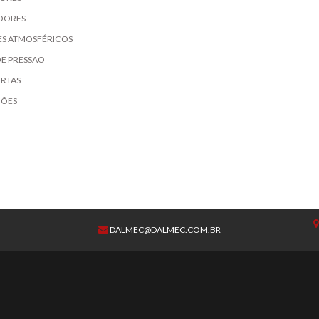
DORES
S ATMOSFÉRICOS
DE PRESSÃO
RTAS
ÇÕES
DALMEC@DALMEC.COM.BR