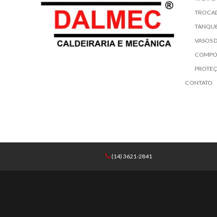
TROCA
TANQUE
VASOS 
COMPO
PROTE
CONTATO
(14) 3621-2841