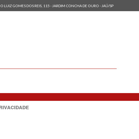
O LUIZ GOMES DOS REIS, 115 - JARDIM CONCHA DE OURO - JAÚ/SP
PRIVACIDADE