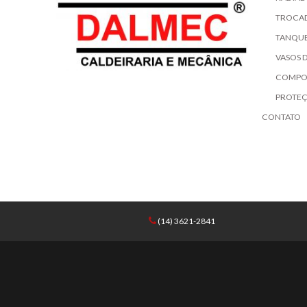
TROCA
TANQUE
VASOS 
COMPO
PROTE
CONTATO
(14) 3621-2841