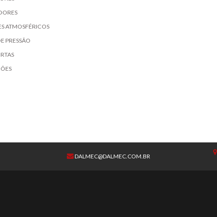
DORES
S ATMOSFÉRICOS
DE PRESSÃO
RTAS
ÇÕES
DALMEC@DALMEC.COM.BR