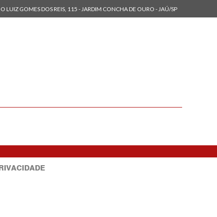
O LUIZ GOMES DOS REIS, 115 - JARDIM CONCHA DE OURO - JAÚ/SP
PRIVACIDADE