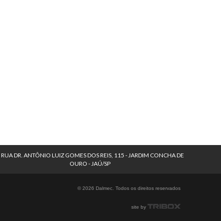
RUA DR. ANTÔNIO LUIZ GOMES DOS REIS, 115 - JARDIM CONCHA DE
OURO - JAÚ/SP
© 2026 Dalmec. Todos os direitos reservados
site by