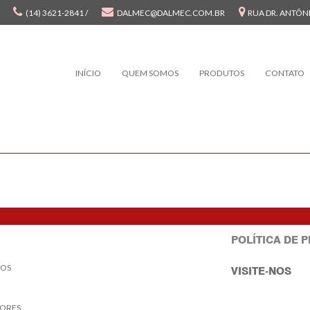
(14) 3621-2841 /
DALMEC@DALMEC.COM.BR
RUA DR. ANTÔNI
INÍCIO
QUEM SOMOS
PRODUTOS
CONTATO
POLÍTICA DE 
OS
VISITE-NOS
ORES