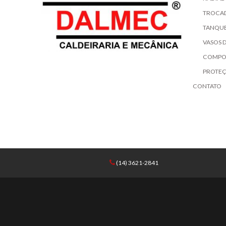
TROCA
TANQUE
VASOS 
COMPO
PROTE
CONTATO
(14) 3621-2841