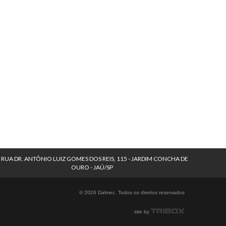
RUA DR. ANTÔNIO LUIZ GOMES DOS REIS, 115 - JARDIM CONCHA DE
OURO - JAÚ/SP
© 2026 Dalmec. Todos os direitos reservados
site by