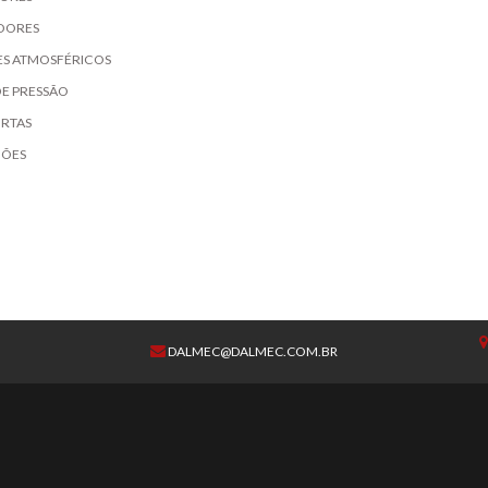
DORES
S ATMOSFÉRICOS
DE PRESSÃO
RTAS
ÇÕES
DALMEC@DALMEC.COM.BR