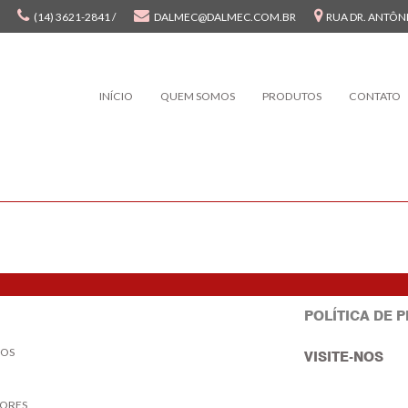
(14) 3621-2841 /
DALMEC@DALMEC.COM.BR
RUA DR. ANTÔNI
INÍCIO
QUEM SOMOS
PRODUTOS
CONTATO
POLÍTICA DE 
OS
VISITE-NOS
ORES