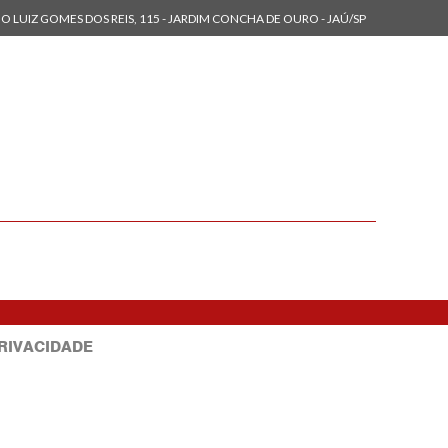
O LUIZ GOMES DOS REIS, 115 - JARDIM CONCHA DE OURO - JAÚ/SP
PRIVACIDADE